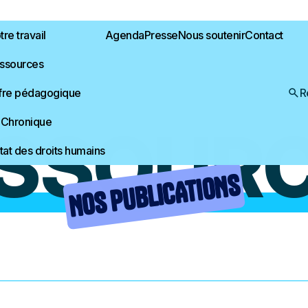
re travail
Agenda
Presse
Nous soutenir
Contact
ssources
fre pédagogique
R
 Chronique
SSOUR
État des droits humains
NOS PUBLICATIONS