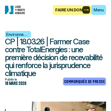
FAIRE UN DON
Menu
Environnement
CP | 18.03.26 | Farmer Case
contre TotalEnergies : une
première décision de recevabilité
qui renforce la jurisprudence
climatique
Publié le
COMMUNIQUÉS DE PRESSE
18 mars 2026