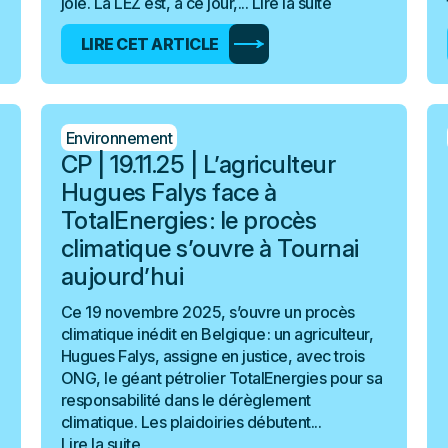
joie. La LEZ est, à ce jour,...
Lire la suite
LIRE CET ARTICLE
Environnement
CP | 19.11.25 | L’agriculteur
Hugues Falys face à
TotalEnergies : le procès
climatique s’ouvre à Tournai
aujourd’hui
Ce 19 novembre 2025, s’ouvre un procès
climatique inédit en Belgique : un agriculteur,
Hugues Falys, assigne en justice, avec trois
ONG, le géant pétrolier TotalEnergies pour sa
responsabilité dans le dérèglement
climatique. Les plaidoiries débutent...
Lire la suite