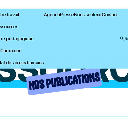
re travail
Agenda
Presse
Nous soutenir
Contact
ssources
fre pédagogique
R
 Chronique
SSOUR
État des droits humains
NOS PUBLICATIONS