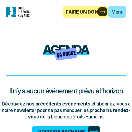
FAIRE UN DON
Menu
AGENDA
ÇA BOUGE
Il n’y a aucun événement prévu à l’horizon
Découvrez
nos précédents évènements
et abonnez-vous à
notre newsletter pour ne pas manquer les
prochains rendez-
vous
de la Ligue des droits Humains.
VOIR NOS ARCHIVES