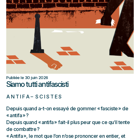
Publiée le 30 juin 2026
Siamo tutti antifascisti
A N T I F A – S C I S T E S
Depuis quand a-t-on essayé de gommer « fasciste » de
« antifa » ?
Depuis quand « antifa » fait-il plus peur que ce qu’il tente
de combattre ?
« Antifa », le mot que l’on n’ose prononcer en entier, et