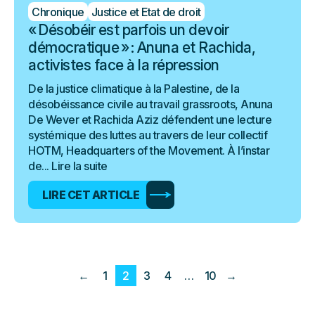
Chronique
Justice et Etat de droit
« Désobéir est parfois un devoir
démocratique » : Anuna et Rachida,
activistes face à la répression
De la justice climatique à la Palestine, de la
désobéissance civile au travail grassroots, Anuna
De Wever et Rachida Aziz défendent une lecture
systémique des luttes au travers de leur collectif
HOTM, Headquarters of the Movement. À l’instar
de...
Lire la suite
LIRE CET ARTICLE
←
1
2
3
4
…
10
→