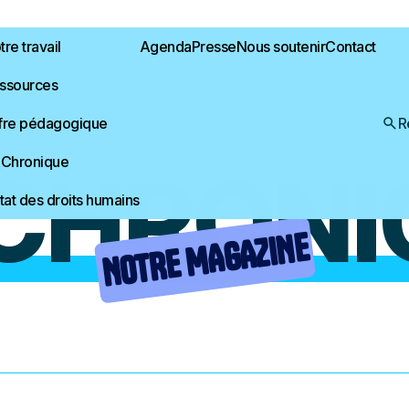
re travail
Agenda
Presse
Nous soutenir
Contact
ssources
fre pédagogique
R
 Chronique
 CHRONI
État des droits humains
NOTRE MAGAZINE