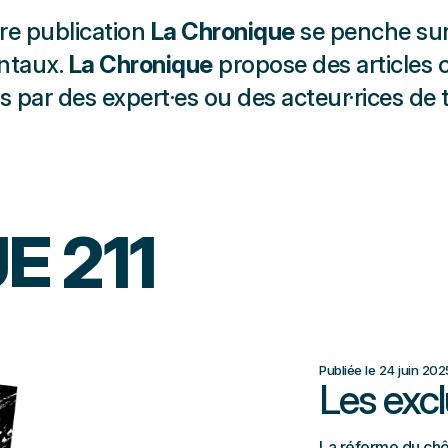
tre publication
La Chronique
se penche sur 
ntaux.
La Chronique
propose des articles c
s par des expert·es ou des acteur·rices de t
E 211
Publiée le 24 juin 202
Les exc
La réforme du ch