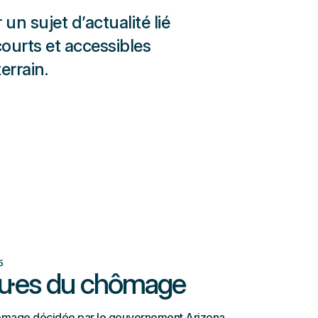
un sujet d’actualité lié
ourts et accessibles
errain.
5
lu·es du chômage
ômage décidée par le gouvernement Arizona