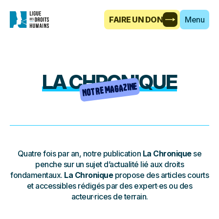
FAIRE UN DON
Menu
LA CHRONIQUE
NOTRE MAGAZINE
Quatre fois par an, notre publication
La Chronique
se
penche sur un sujet d’actualité lié aux droits
fondamentaux.
La Chronique
propose des articles courts
et accessibles rédigés par des expert·es ou des
acteur·rices de terrain.