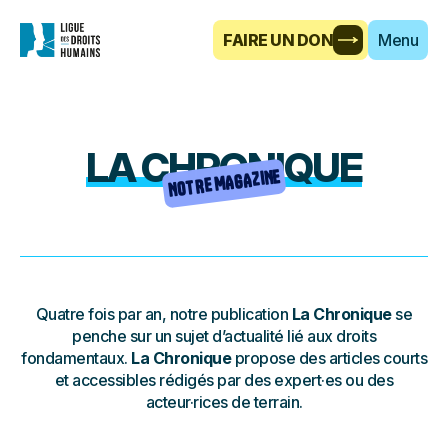
FAIRE UN DON
Menu
LA CHRONIQUE
NOTRE MAGAZINE
Quatre fois par an, notre publication
La Chronique
se
penche sur un sujet d’actualité lié aux droits
fondamentaux.
La Chronique
propose des articles courts
et accessibles rédigés par des expert·es ou des
acteur·rices de terrain.