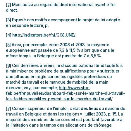
[2]
Mais aussi au regard du droit international ayant effet
direct.
[3]
Exposé des motifs accompagnant le projet de loi adopté
en seconde lecture, p.
[4]
http://indicators.be/fr/i/G08_UNE/
[5]
Ainsi, par exemple, entre 2008 et 2013, la moyenne
européenne est passée de 7,3 à 11,5 % alors que dans le
même temps, la Belgique est passée de 7 à 8,5 %.
[6]
Ces dernières années, le discours patronal tend toutefois
à minimiser ce problème de qualifications pour y substituer
une attaque en règle contre les rigidités prétendues du
marché du travail et le manque de mobilité de la main
d’œuvre, voy., par exemple,
http://www.vbo-
feb.be/fr/nouvelles/dashboard-feb-sur-le-marche-du-travail-
les-faibles-mobilites-pesent-sur-le-marche-du-travail/
[7]
Conseil supérieur de l’emploi, « Etat des lieux du marché du
travail en Belgique et dans les régions », juillet 2023, p. 15. La
majorité des membres de ce conseil est pourtant favorable à
la limitation dans le temps des allocations de chômage.