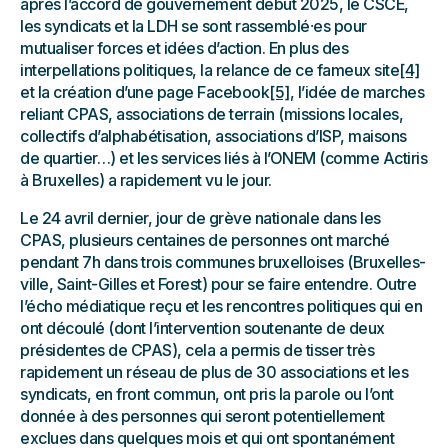
après l’accord de gouvernement début 2025, le CSCE,
les syndicats et la LDH se sont rassemblé⸱es pour
mutualiser forces et idées d’action. En plus des
interpellations politiques, la relance de ce fameux site
[4]
et la création d’une page Facebook
[5]
, l’idée de marches
reliant CPAS, associations de terrain (missions locales,
collectifs d’alphabétisation, associations d’ISP, maisons
de quartier…) et les services liés à l’ONEM (comme Actiris
à Bruxelles) a rapidement vu le jour.
Le 24 avril dernier, jour de grève nationale dans les
CPAS, plusieurs centaines de personnes ont marché
pendant 7h dans trois communes bruxelloises (Bruxelles-
ville, Saint-Gilles et Forest) pour se faire entendre. Outre
l’écho médiatique reçu et les rencontres politiques qui en
ont découlé (dont l’intervention soutenante de deux
présidentes de CPAS), cela a permis de tisser très
rapidement un réseau de plus de 30 associations et les
syndicats, en front commun, ont pris la parole ou l’ont
donnée à des personnes qui seront potentiellement
exclues dans quelques mois et qui ont spontanément