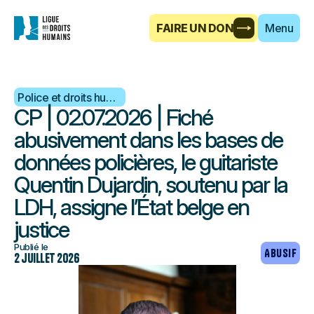
FAIRE UN DON
Menu
Police et droits humains
CP | 02.07.2026 | Fiché
abusivement dans les bases de
données policières, le guitariste
Quentin Dujardin, soutenu par la
LDH, assigne l’État belge en
justice
Publié le
ABUSIF
2 juillet 2026