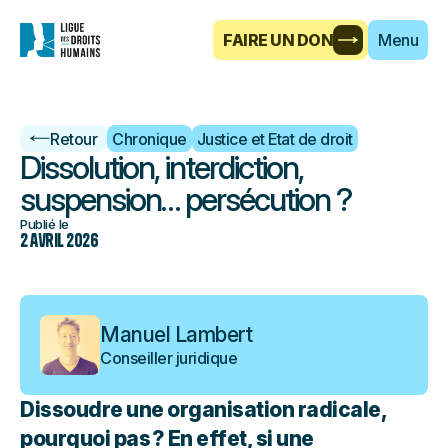
FAIRE UN DON
Menu
Retour
Chronique
Justice et Etat de droit
Dissolution, interdiction,
suspension… persécution ?
Publié le
2 avril 2026
Manuel Lambert
Conseiller juridique
Dissoudre une organisation radicale,
pourquoi pas ? En effet, si une