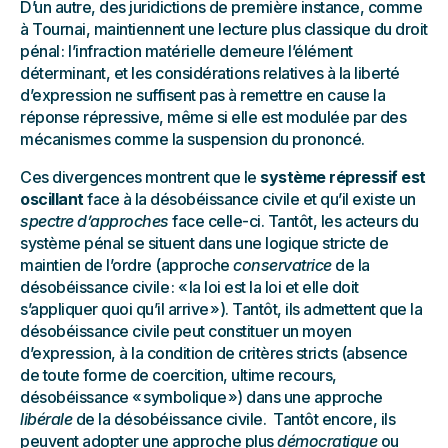
D’un autre, des juridictions de première instance, comme
à Tournai, maintiennent une lecture plus classique du droit
pénal : l’infraction matérielle demeure l’élément
déterminant, et les considérations relatives à la liberté
d’expression ne suffisent pas à remettre en cause la
réponse répressive, même si elle est modulée par des
mécanismes comme la suspension du prononcé.
Ces divergences montrent que le
système répressif est
oscillant
face à la désobéissance civile et qu’il existe un
spectre d’approches
face celle-ci. Tantôt, les acteurs du
système pénal se situent dans une logique stricte de
maintien de l’ordre (approche
conservatrice
de la
désobéissance civile : « la loi est la loi et elle doit
s’appliquer quoi qu’il arrive »). Tantôt, ils admettent que la
désobéissance civile peut constituer un moyen
d’expression, à la condition de critères stricts (absence
de toute forme de coercition, ultime recours,
désobéissance « symbolique ») dans une approche
libérale
de la désobéissance civile. Tantôt encore, ils
peuvent adopter une approche plus
démocratique
ou