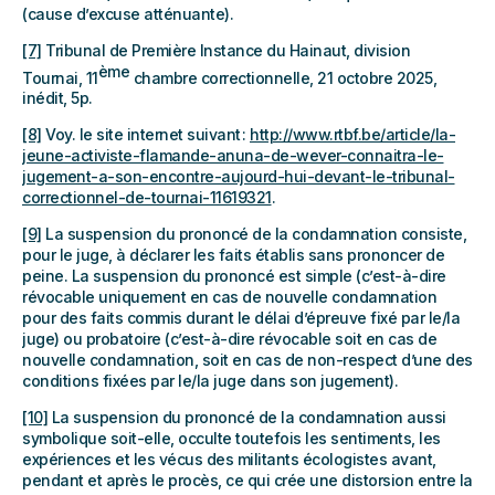
(cause d’excuse atténuante).
[7]
Tribunal de Première Instance du Hainaut, division
ème
Tournai, 11
chambre correctionnelle, 21 octobre 2025,
inédit, 5p.
[8]
Voy. le site internet suivant :
http://www.rtbf.be/article/la-
jeune-activiste-flamande-anuna-de-wever-connaitra-le-
jugement-a-son-encontre-aujourd-hui-devant-le-tribunal-
correctionnel-de-tournai-11619321
.
[9]
La suspension du prononcé de la condamnation consiste,
pour le juge, à déclarer les faits établis sans prononcer de
peine. La suspension du prononcé est simple (c’est-à-dire
révocable uniquement en cas de nouvelle condamnation
pour des faits commis durant le délai d’épreuve fixé par le/la
juge) ou probatoire (c’est-à-dire révocable soit en cas de
nouvelle condamnation, soit en cas de non-respect d’une des
conditions fixées par le/la juge dans son jugement).
[10]
La suspension du prononcé de la condamnation aussi
symbolique soit-elle, occulte toutefois les sentiments, les
expériences et les vécus des militants écologistes avant,
pendant et après le procès, ce qui crée une distorsion entre la