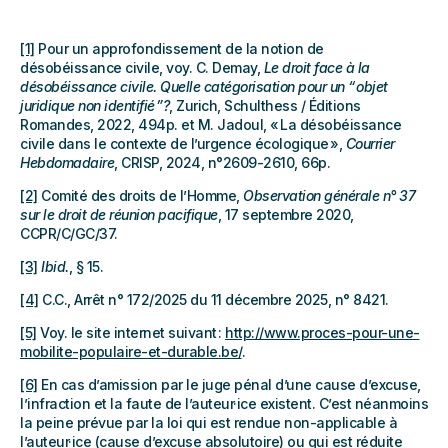
[1]
Pour un approfondissement de la notion de
désobéissance civile, voy. C. Demay,
Le droit face à la
désobéissance civile. Quelle catégorisation pour un “ objet
juridique non identifié ”?
, Zurich, Schulthess / Éditions
Romandes, 2022, 494p. et M. Jadoul, « La désobéissance
civile dans le contexte de l’urgence écologique »,
Courrier
Hebdomadaire
, CRISP, 2024, n°2609-2610, 66p.
[2]
Comité des droits de l’Homme,
Observation générale n° 37
sur le droit de réunion pacifique
, 17 septembre 2020,
CCPR/C/GC/37.
[3]
Ibid.
, § 15.
[4]
C.C., Arrêt n° 172/2025 du 11 décembre 2025, n° 8421.
[5]
Voy. le site internet suivant :
http://www.proces-pour-une-
mobilite-populaire-et-durable.be/
.
[6]
En cas d’amission par le juge pénal d’une cause d’excuse,
l’infraction et la faute de l’auteur·ice existent. C’est néanmoins
la peine prévue par la loi qui est rendue non-applicable à
l’auteur·ice (cause d’excuse absolutoire) ou qui est réduite