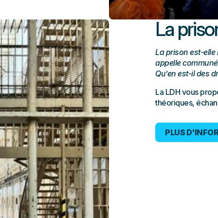
La priso
La prison est-elle
appelle communémen
Qu’en est-il des 
La LDH vous propo
théoriques, échan
PLUS D'INFO