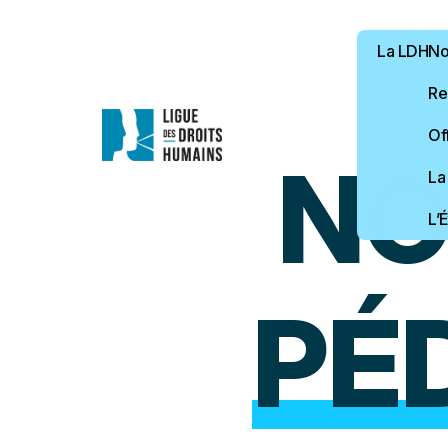
La LDH
Not
Re
Of
NO
La
L’
PÉ