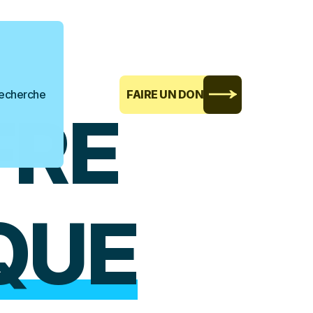
echerche
FAIRE UN DON
FRE
QUE