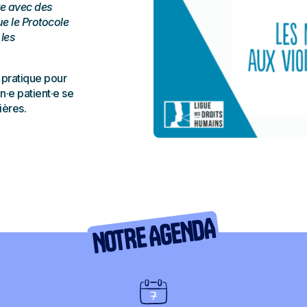
te avec des
ue le Protocole
 les
 pratique pour
n·e patient·e se
ières.
NOTRE AGENDA