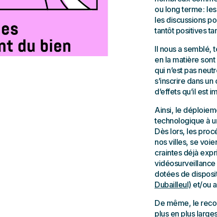
ou long terme : les
les discussions p
tantôt positives ta
Il nous a semblé, 
en la matière sont
qui n’est pas neut
s’inscrire dans un 
d’effets qu’il est 
Ainsi, le déploiem
technologique à u
Dès lors, les pro
nos villes, se voie
craintes déjà expr
vidéosurveillance
dotées de dispositif
Dubailleul)
et/ou a
De même, le recou
plus en plus large