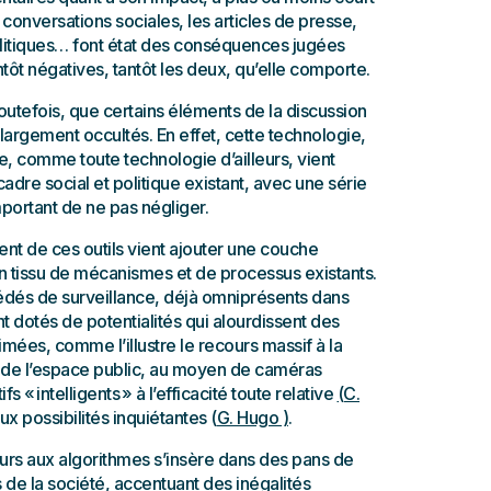
 conversations sociales, les articles de presse,
olitiques… font état des conséquences jugées
ntôt négatives, tantôt les deux, qu’elle comporte.
toutefois, que certains éléments de la discussion
 largement occultés. En effet, cette technologie,
re, comme toute technologie d’ailleurs, vient
cadre social et politique existant, avec une série
important de ne pas négliger.
ent de ces outils vient ajouter une couche
n tissu de mécanismes et de processus existants.
cédés de surveillance, déjà omniprésents dans
nt dotés de potentialités qui alourdissent des
imées, comme l’illustre le recours massif à la
 de l’espace public, au moyen de caméras
s « intelligents » à l’efficacité toute relative
(C.
ux possibilités inquiétantes (
G. Hugo )
.
rs aux algorithmes s’insère dans des pans de
s de la société, accentuant des inégalités