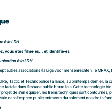
que
ue à la LDH
z, vous êtes filmé·es… et identifié·es
nication à la LDH
ept autres associations (la Liga voor mensenrechten, le MRAX, l
e CIRé, Tactic et Technopolice) a lancé, au printemps dernier, l
ce faciale dans l’espace public bruxellois. Cette technologie bi
 projet de s’en équiper, les freins techniques sont contournés, pl
ciale dans l’espace public entravera durablement nos droits fo
IA