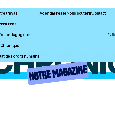
re travail
Agenda
Presse
Nous soutenir
Contact
ssources
fre pédagogique
R
 Chronique
 CHRONI
État des droits humains
NOTRE MAGAZINE