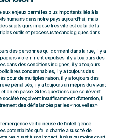
 aux enjeux parmi les plus importants liés à la
its humains dans notre pays aujourd’hui, mais
des sujets qui s’impose très vite est celui de la
iples outils et processus technologiques dans
ujours des personnes qui dorment dans la rue, il y a
papiers violemment expulsés, il y a toujours des
 dans des conditions indignes, il y a toujours
policières condamnables, il y a toujours des
és pour de multiples raison, il y a toujours des
e pénalisés, il y a toujours un mépris du vivant
 et on en passe. Si les questions que soulèvent
e société reçoivent insuffisamment d’attention, il
rement des défis lancés par les « nouvelles »
 l’émergence vertigineuse de l’intelligence
 des potentialités qu’elle charrie a suscité de
ires quant à son impact, à plus ou moins court