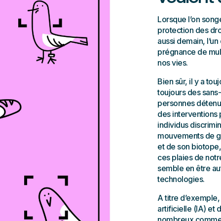
Lorsque l’on songe
protection des dro
aussi demain, l’un 
prégnance de mult
nos vies.
Bien sûr, il y a to
toujours des sans-
personnes détenues
des interventions 
individus discrimin
mouvements de grèv
et de son biotope,
ces plaies de notr
semble en être aut
technologies.
A titre d’exemple,
artificielle (IA) et
nombreux commenta