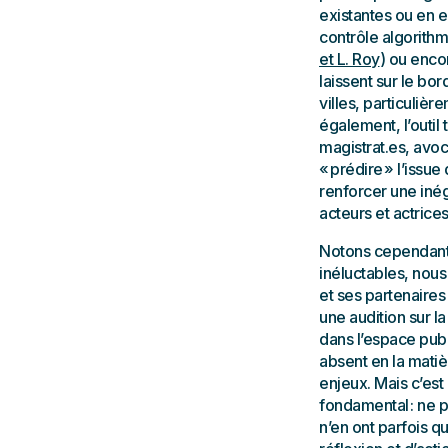
existantes ou en e
contrôle algorithm
et L. Roy
) ou enco
laissent sur le bo
villes, particulièr
également, l’outil
magistrat.es, avoc
« prédire » l’issu
renforcer une inég
acteurs et actrices
Notons cependant 
inéluctables, nous
et ses partenaire
une audition sur l
dans l’espace publ
absent en la matiè
enjeux. Mais c’est
fondamental : ne p
n’en ont parfois q