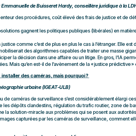
 Emmanuelle de Buisseret Hardy, conseillère juridique à la LD
enteur des procédures, coût élevé des frais de justice et de défen
hnosolutions gagnent les politiques publiques (libérales) en matière
ustice comme c’est de plus en plus le cas à l’étranger. Elle est d
i mobiliserait des algorithmes capables de traiter une masse gig
ciper la décision dans une affaire ou un litige. En gros, l’IA perme
es. Mais qu’en est-il de l’avènement de la « justice prédictive »
: installer des caméras, mais pourquoi ?
 géographie urbaine (IGEAT-ULB)
au de caméras de surveillance s’est considérablement élargi ces
re les dépôts clandestins, régulation du trafic routier, zone de b
 la solution-miracle aux problèmes qui se posent aux autorités. 
mages capturées par les caméras de surveillance, comment elles 