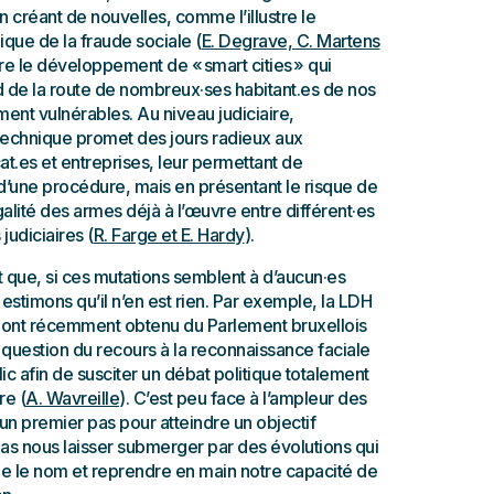
n créant de nouvelles, comme l’illustre le
ique de la fraude sociale (
E. Degrave, C. Martens
re le développement de « smart cities » qui
rd de la route de nombreux·ses habitant.es de nos
ement vulnérables. Au niveau judiciaire,
 technique promet des jours radieux aux
at.es et entreprises, leur permettant de
e d’une procédure, mais en présentant le risque de
alité des armes déjà à l’œuvre entre différent·es
 judiciaires (
R. Farge et E. Hardy
).
que, si ces mutations semblent à d’aucun·es
 estimons qu’il n’en est rien. Par exemple, la LDH
s ont récemment obtenu du Parlement bruxellois
a question du recours à la reconnaissance faciale
ic afin de susciter un débat politique totalement
re (
A. Wavreille
). C’est peu face à l’ampleur des
 un premier pas pour atteindre un objectif
as nous laisser submerger par des évolutions qui
ue le nom et reprendre en main notre capacité de