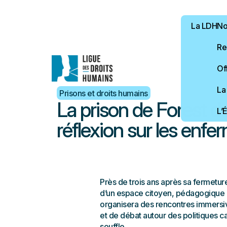
La LDH
Not
Re
Of
La
Prisons et droits humains
La prison de Forest de
L’
réflexion sur les enf
Près de trois ans après sa fermeture
d’un espace citoyen, pédagogique e
organisera des rencontres immersives
et de débat autour des politiques ca
souffle.