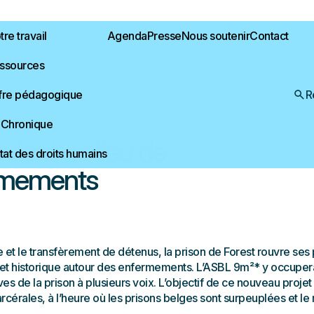
re travail
Agenda
Presse
Nous soutenir
Contact
ssources
fre pédagogique
R
 Chronique
vient un lieu de
État des droits humains
ermements
 et le transfèrement de détenus, la prison de Forest rouvre ses 
t historique autour des enfermements. L’ASBL 9m²* y occupera
 de la prison à plusieurs voix. L’objectif de ce nouveau projet 
rcérales, à l’heure où les prisons belges sont surpeuplées et le