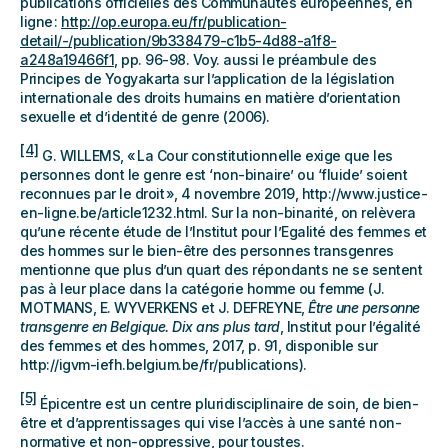
publications officielles des Communautés européennes, en
ligne :
http://op.europa.eu/fr/publication-
detail/-/publication/9b338479-c1b5-4d88-a1f8-
a248a19466f1
, pp. 96-98. Voy. aussi le préambule des
Principes de Yogyakarta sur l’application de la législation
internationale des droits humains en matière d’orientation
sexuelle et d’identité de genre (2006).
[4]
G. WILLEMS, « La Cour constitutionnelle exige que les
personnes dont le genre est ‘non-binaire’ ou ‘fluide’ soient
reconnues par le droit », 4 novembre 2019, http://www.justice-
en-ligne.be/article1232.html. Sur la non-binarité, on relèvera
qu’une récente étude de l’Institut pour l’Egalité des femmes et
des hommes sur le bien-être des personnes transgenres
mentionne que plus d’un quart des répondants ne se sentent
pas à leur place dans la catégorie homme ou femme (J.
MOTMANS, E. WYVERKENS et J. DEFREYNE,
Être une personne
transgenre en Belgique. Dix ans plus tard
, Institut pour l’égalité
des femmes et des hommes, 2017, p. 91, disponible sur
http://igvm-iefh.belgium.be/fr/publications).
[5]
Épicentre est un centre pluridisciplinaire de soin, de bien-
être et d’apprentissages qui vise l’accès à une santé non-
normative et non-oppressive, pour toustes.