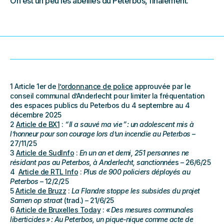
On est un peu les abeilles du Peterbos, finalement.
1 Article 1er de
l’ordonnance de police
approuvée par le
conseil communal d’Anderlecht pour limiter la fréquentation
des espaces publics du Peterbos du 4 septembre au 4
décembre 2025
2
Article de BX1
:
“ Il a sauvé ma vie ” : un adolescent mis à
l’honneur pour son courage lors d’un incendie au Peterbos
–
27/11/25
3
Article de SudInfo
:
En un an et demi, 251 personnes ne
résidant pas au Peterbos, à Anderlecht, sanctionnée
s – 26/6/25
4
Article de RTL Info
:
Plus de 900 policiers déployés au
Peterbos
– 12/2/25
5
Article de Bruzz
:
La Flandre stoppe les subsides du projet
Samen op straat
(trad.) – 21/6/25
6
Article de Bruxelles Today
:
« Des mesures communales
liberticides » : Au Peterbos, un pique-nique comme acte de