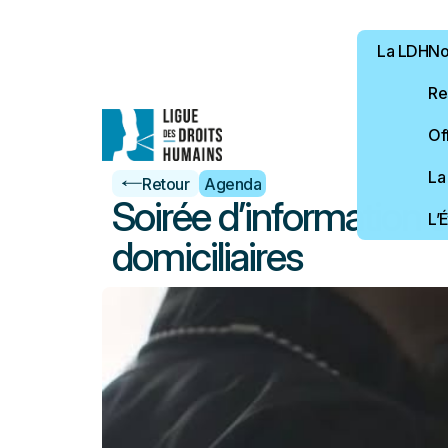
La LDH
Not
Re
Of
La
Retour
Agenda
Soirée d’information su
L’
domiciliaires