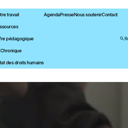
re travail
Agenda
Presse
Nous soutenir
Contact
ssources
fre pédagogique
R
 Chronique
r les visites
État des droits humains