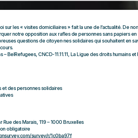
i sur les « visites domiciliaires » fait la une de l’actualité. De 
rquer notre opposition aux rafles de personnes sans papiers en
es questions de citoyen·nes solidaires qui souhaitent en savoir
cours.
s – BelRefugees, CNCD-11.11.11, La Ligue des droits humains et 
s et des personnes solidaires
iatives
r Rue des Marais, 119 – 1000 Bruxelles
ion obligatoire
agnsurvey.com/survey/r/1c0ba97f