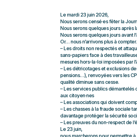
Le mardi 23 juin 2026,
Nous serons censé·es fêter la Journ
Nous serons quelques jours après la
Nous serons quelques jours avant l’a
Or… nous n’arrivons plus à compte
– Les droits non respectés et attaq
sans-papiers face à des travailleus
mesures hors-la-loi imposées par l’
– Les détricotages et exclusions d
pensions…), renvoyées vers les CPAS
qualité diminue sans cesse.
– Les services publics démantelés o
aux citoyen·nes
– Les associations qui doivent com
– Les chasses à la fraude sociale ta
davantage protéger la sécurité soci
– Les preuves du non-respect de l’é
Le 23 juin,
nous marcherons pour permettre à q