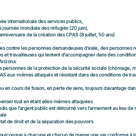
ée internationale des services publics,
 journée mondiale des réfugiés (20 juin),
nniversaire de la création des CPAS (8 juillet, 50 ans)
r…
ues contre les personnes demandeuses d’asile, des personnes ré
es et travailleuses qui tentent d’accompagner dans des conditi
Arizona.
es personnes de la protection de la sécurité sociale (chômage, 
 eux-mêmes attaqués et résistant dans des conditions de travai
u en cours de fusion, en perte de sens, toujours davantage dans
penser tout en étant elles-mêmes attaquées
ndis que l’argent public est détourné vers l’armement au lieu de r
ale
tat de droit et de la séparation des pouvoirs
uiconque à chacune et chacun de mener une vie conforme à la d