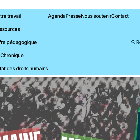
re travail
Agenda
Presse
Nous soutenir
Contact
ssources
fre pédagogique
R
 Chronique
té humaine
État des droits humains