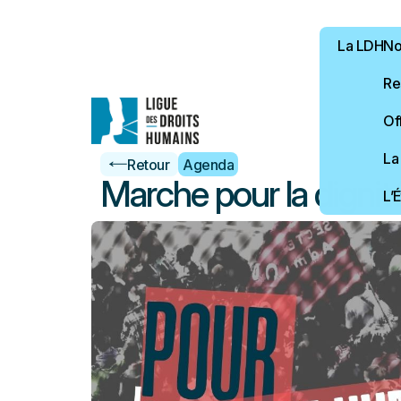
La LDH
Not
Re
Of
La
Retour
Agenda
Marche pour la digni
L’